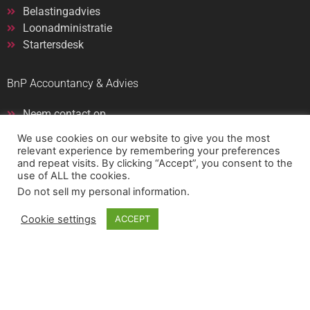
Belastingadvies
Loonadministratie
Startersdesk
BnP Accountancy & Advies
Neem contact op
Klachtenregeling
We use cookies on our website to give you the most
Privacyverklaring
relevant experience by remembering your preferences
and repeat visits. By clicking “Accept”, you consent to the
Algemene voorwaarden
use of ALL the cookies.
Do not sell my personal information
.
Cookie settings
ACCEPT