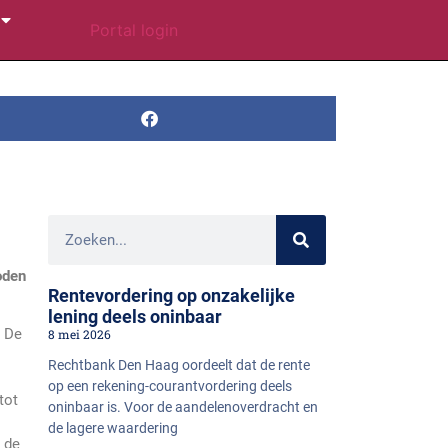
Portal login
oden
Rentevordering op onzakelijke
lening deels oninbaar
. De
8 mei 2026
Rechtbank Den Haag oordeelt dat de rente
op een rekening-courantvordering deels
tot
oninbaar is. Voor de aandelenoverdracht en
de lagere waardering
 de