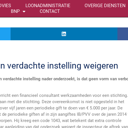
DVIES
LOONADMINISTRATIE
OVERIGE DIENSTEN
BNP
CONTACT
an verdachte instelling weigeren
n verdachte instelling nader onderzoekt, is dat geen vorm van verb
icht een financieel consultant werkzaamheden voor een stichting
n met die stichting. Deze overeenkomst is niet opgesteld in het
r vijf jaren een periodieke gift te doen van € 5.000 per jaar. De
t de periodieke giften af in zijn aangiftes IB/PVV over de jaren 2014 
orpen. Hij kreeg een code 1043, wat betekent dat extra controle
 aanleiding van dat onderzoek weigert de inspecteur de aftrek van