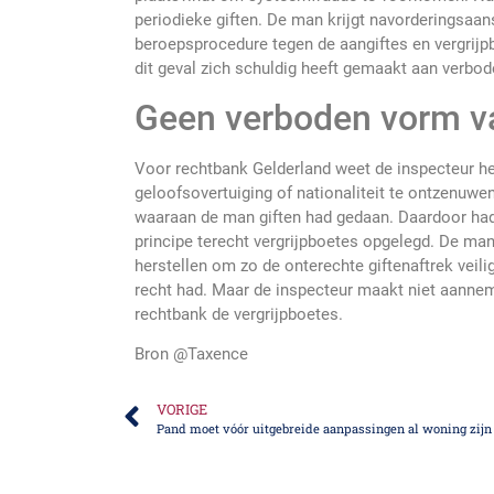
periodieke giften. De man krijgt navorderingsaan
beroepsprocedure tegen de aangiftes en vergrijpb
dit geval zich schuldig heeft gemaakt aan verbod
Geen verboden vorm va
Voor rechtbank Gelderland weet de inspecteur he
geloofsovertuiging of nationaliteit te ontzenuwe
waaraan de man giften had gedaan. Daardoor had 
principe terecht vergrijpboetes opgelegd. De ma
herstellen om zo de onterechte giftenaftrek veilig
recht had. Maar de inspecteur maakt niet aanneme
rechtbank de vergrijpboetes.
Bron @Taxence
VORIGE
Pand moet vóór uitgebreide aanpassingen al woning zijn