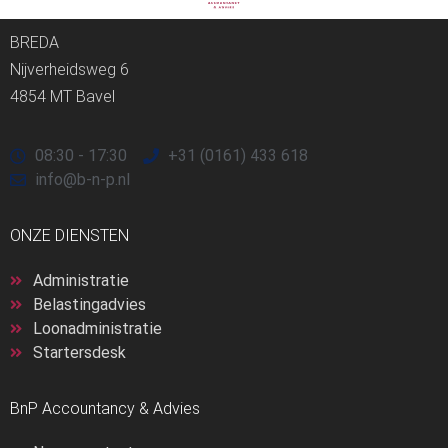
BREDA
Nijverheidsweg 6
4854 MT Bavel
08:30 - 17:30
+31 (0161) 433 618
info@b-n-p.nl
ONZE DIENSTEN
Administratie
Belastingadvies
Loonadministratie
Startersdesk
BnP Accountancy & Advies