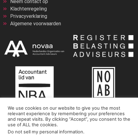
Neem contact op
Klachtenregeling
Privacyverklaring
Algemene voorwaarden
We use cookies on our website to give you the most
relevant experience by remembering your preferences
and repeat visits. By clicking “Accept”, you consent to the
COPYRIGHT 2026 BNP ACCOUNTANCY & ADVIES B.V.
use of ALL the cookies.
Do not sell my personal information
.
Door de vakantieperiode zijn wij