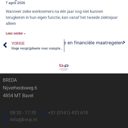
7 april 2026
Wanneer zieke werknemers na één jaar nog niet kunnen
terugkeren in hun eigen functie, kan vanaf het tweede ziektejaar
alleen
Lees verder »
der ondernemers voor fiscale en financiële maatregelen
VORIGE
Hoge vergrijpboete voor compleet verzwijgen inkomen
BREDA
Nijverheidsweg 6
4854 MT Bavel
08:30 - 17:30
+31 (0161) 433 618
info@b-n-p.nl