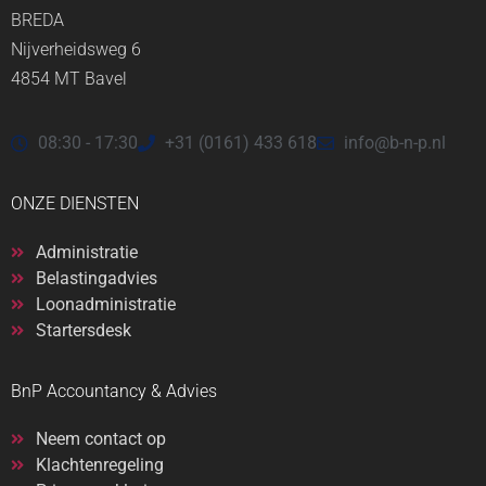
BREDA
Nijverheidsweg 6
4854 MT Bavel
08:30 - 17:30
+31 (0161) 433 618
info@b-n-p.nl
ONZE DIENSTEN
Administratie
Belastingadvies
Loonadministratie
Startersdesk
BnP Accountancy & Advies
Neem contact op
Klachtenregeling