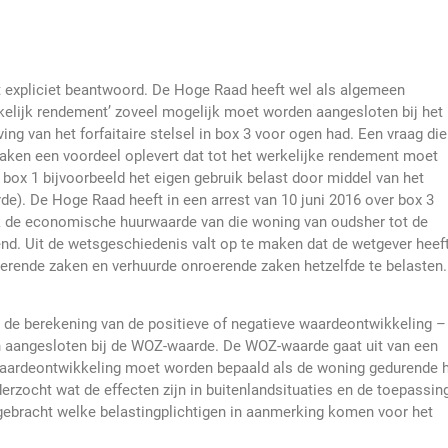
t expliciet beantwoord. De Hoge Raad heeft wel als algemeen
kelijk rendement’ zoveel mogelijk moet worden aangesloten bij het
ng van het forfaitaire stelsel in box 3 voor ogen had. Een vraag die
zaken een voordeel oplevert dat tot het werkelijke rendement moet
box 1 bijvoorbeeld het eigen gebruik belast door middel van het
e). De Hoge Raad heeft in een arrest van 10 juni 2016 over box 3
ik de economische huurwaarde van die woning van oudsher tot de
d. Uit de wetsgeschiedenis valt op te maken dat de wetgever heef
rende zaken en verhuurde onroerende zaken hetzelfde te belasten.
 de berekening van de positieve of negatieve waardeontwikkeling –
 aangesloten bij de WOZ-waarde. De WOZ-waarde gaat uit van een
waardeontwikkeling moet worden bepaald als de woning gedurende 
erzocht wat de effecten zijn in buitenlandsituaties en de toepassin
 gebracht welke belastingplichtigen in aanmerking komen voor het