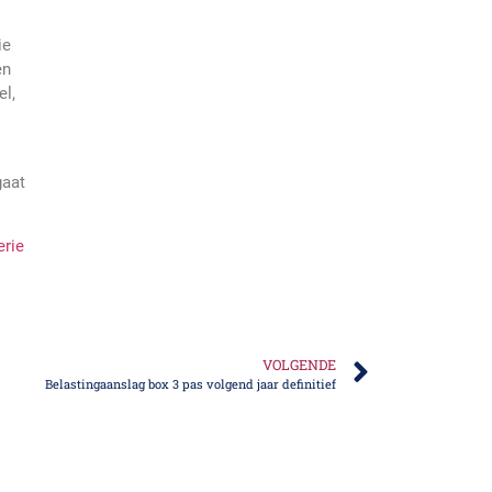
ie
en
el,
gaat
erie
VOLGENDE
Belastingaanslag box 3 pas volgend jaar definitief