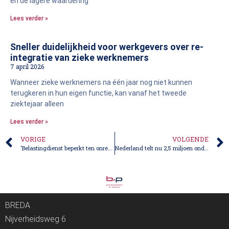
en de lagere waardering
Lees verder »
Sneller duidelijkheid voor werkgevers over re-
integratie van zieke werknemers
7 april 2026
Wanneer zieke werknemers na één jaar nog niet kunnen
terugkeren in hun eigen functie, kan vanaf het tweede
ziektejaar alleen
Lees verder »
VORIGE
VOLGENDE
‘Belastingdienst beperkt ten onrechte belastingvoordeel BOR’
Nederland telt nu 2,5 miljoen ondernemers
BREDA
Nijverheidsweg 6