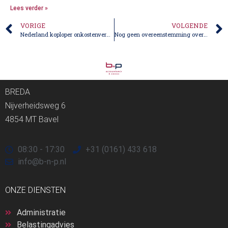
Lees verder »
VORIGE
VOLGENDE
Nederland koploper onkostenvergoedingen
Nog geen overeenstemming over thuiswerkregeling grenswerkers
BREDA
Nijverheidsweg 6
4854 MT Bavel
08:30 - 17:30
+31 (0161) 433 618
info@b-n-p.nl
ONZE DIENSTEN
Administratie
Belastingadvies